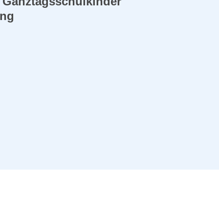
r Ganztagsschulkinder
ung